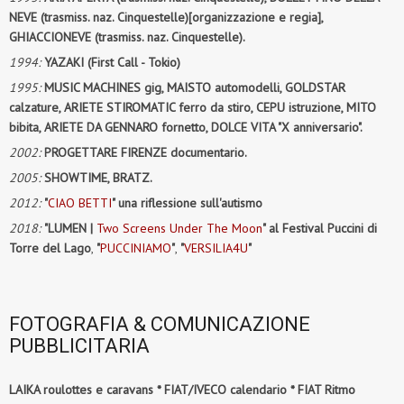
NEVE (trasmiss. naz. Cinquestelle)[organizzazione e regia],
GHIACCIONEVE (trasmiss. naz. Cinquestelle).
1994:
YAZAKI (First Call - Tokio)
1995:
MUSIC MACHINES gig, MAISTO automodelli, GOLDSTAR
calzature, ARIETE STIROMATIC ferro da stiro, CEPU istruzione, MITO
bibita, ARIETE DA GENNARO fornetto, DOLCE VITA "X anniversario".
2002:
PROGETTARE FIRENZE documentario.
2005:
SHOWTIME, BRATZ.
2012:
"
CIAO BETTI
" una riflessione sull'autismo
2018:
"LUMEN |
Two Screens Under The Moon
" al Festival Puccini di
Torre del Lago
,
"
PUCCINIAMO
"
,
"
VERSILIA4U
"
FOTOGRAFIA & COMUNICAZIONE
PUBBLICITARIA
LAIKA roulottes e caravans * FIAT/IVECO calendario * FIAT Ritmo