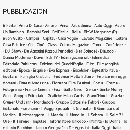
PUBBLICAZIONI
6 Forte · Amici Di Casa · Amore · Anna · Astrodonna · Auto Oggi · Avere
Un Bambino · Bambini Sani · Bell'Italia · Bella · BMW Magazine (D) ·
Buon Gusto · Campus · Capital · Casa Vogue · Cavallo Magazine · Cetem
Casa Editrice · Chi · Cioè · Class · Colors Magazine · Come · Confidenze
· D.J. Show · De Agostini Rizzoli Periodici · Der Spiegel · Dialogo ·
Donna Moderna · Dove · Edi TV · Edimagazine srl · Edimedica ·
Editoriale Publietas · Edizioni del Quadrifoglio · Elite · Elle (english
edition) · Epoca · Esquire · Eva Express · Excelsior · Equestrio Italia ·
Equitare · Famiglia Cristiana · Federico Motta Editore · Firenze ieri oggi
domani · Fitness Magazine · Florence Film Festival · Focus · Forma ·
Fotograma · France Cinema · Fox · Gallo Nero · Gente · Gente Money ·
Giunti Gruppo Editoriale · Grafiche Milan Cards · Grand'Hotel · Grazia ·
Gruner Und Jahr - Mondadori · Gruppo Editoriale Fabbri · Gruppo
Editoriale Fiorentino · I Viaggi Speciali · Il Giornale · Il Giornale del
Medico · Il Messaggero · Il Mondo · Il Monello · Il Sabato · Il Sole 24
Ore · Il Tirreno · Impulse · Informatore Unicoop · Intimità · Io Donna · Io
e il mio Bambino · Istituto Geografico De Agostini · Italia Oggi · Italia