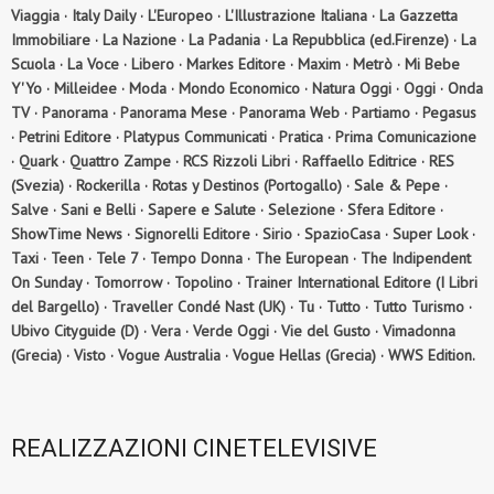
Viaggia · Italy Daily · L'Europeo · L'Illustrazione Italiana · La Gazzetta
Immobiliare · La Nazione · La Padania · La Repubblica (ed.Firenze) · La
Scuola · La Voce · Libero · Markes Editore · Maxim · Metrò · Mi Bebe
Y'Yo · Milleidee · Moda · Mondo Economico · Natura Oggi · Oggi · Onda
TV · Panorama · Panorama Mese · Panorama Web · Partiamo · Pegasus
· Petrini Editore · Platypus Communicati · Pratica · Prima Comunicazione
· Quark · Quattro Zampe · RCS Rizzoli Libri · Raffaello Editrice · RES
(Svezia) · Rockerilla · Rotas y Destinos (Portogallo) · Sale & Pepe ·
Salve · Sani e Belli · Sapere e Salute · Selezione · Sfera Editore ·
ShowTime News · Signorelli Editore · Sirio · SpazioCasa · Super Look ·
Taxi · Teen · Tele 7 · Tempo Donna · The European · The Indipendent
On Sunday · Tomorrow · Topolino · Trainer International Editore (I Libri
del Bargello) · Traveller Condé Nast (UK) · Tu · Tutto · Tutto Turismo ·
Ubivo Cityguide (D) · Vera · Verde Oggi · Vie del Gusto · Vimadonna
(Grecia) · Visto · Vogue Australia · Vogue Hellas (Grecia) · WWS Edition.
REALIZZAZIONI CINETELEVISIVE