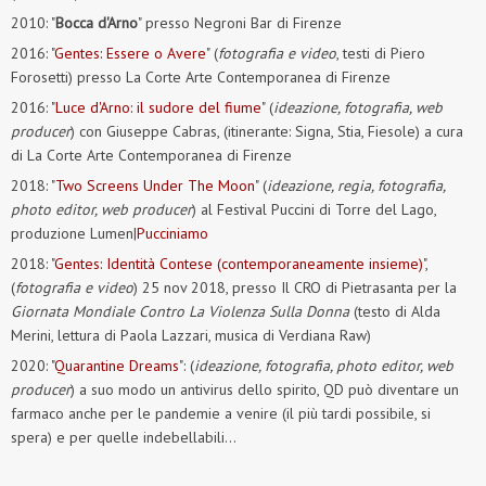
2010: "
Bocca d'Arno
" presso Negroni Bar di Firenze
2016: "
Gentes: Essere o Avere
" (
fotografia e video
, testi di Piero
Forosetti) presso La Corte Arte Contemporanea di Firenze
2016: "
Luce d'Arno: il sudore del fiume
" (
ideazione, fotografia, web
producer
) con Giuseppe Cabras, (itinerante: Signa, Stia, Fiesole) a cura
di La Corte Arte Contemporanea di Firenze
2018: "
Two Screens Under The Moon
" (
ideazione, regia, fotografia,
photo editor, web producer
) al Festival Puccini di Torre del Lago,
produzione Lumen|
Pucciniamo
2018: "
Gentes: Identità Contese (contemporaneamente insieme)
",
(
fotografia e video
) 25 nov 2018, presso Il CRO di Pietrasanta per la
Giornata Mondiale Contro La Violenza Sulla Donna
(testo di Alda
Merini, lettura di Paola Lazzari, musica di Verdiana Raw)
2020: "
Quarantine Dreams
": (
ideazione, fotografia, photo editor, web
producer
) a suo modo un antivirus dello spirito, QD può diventare un
farmaco anche per le pandemie a venire (il più tardi possibile, si
spera) e per quelle indebellabili...