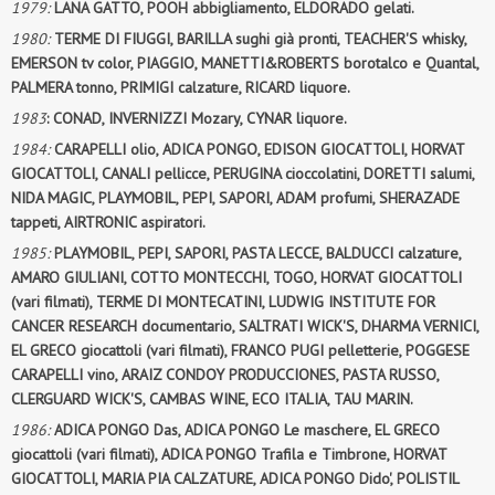
1979:
LANA GATTO, POOH abbigliamento, ELDORADO gelati.
1980:
TERME DI FIUGGI, BARILLA sughi già pronti, TEACHER'S whisky,
EMERSON tv color, PIAGGIO, MANETTI&ROBERTS borotalco e Quantal,
PALMERA tonno, PRIMIGI calzature, RICARD liquore.
1983
: CONAD, INVERNIZZI Mozary, CYNAR liquore.
1984:
CARAPELLI olio, ADICA PONGO, EDISON GIOCATTOLI, HORVAT
GIOCATTOLI, CANALI pellicce, PERUGINA cioccolatini, DORETTI salumi,
NIDA MAGIC, PLAYMOBIL, PEPI, SAPORI, ADAM profumi, SHERAZADE
tappeti, AIRTRONIC aspiratori.
1985:
PLAYMOBIL, PEPI, SAPORI, PASTA LECCE, BALDUCCI calzature,
AMARO GIULIANI, COTTO MONTECCHI, TOGO, HORVAT GIOCATTOLI
(vari filmati), TERME DI MONTECATINI, LUDWIG INSTITUTE FOR
CANCER RESEARCH documentario, SALTRATI WICK'S, DHARMA VERNICI,
EL GRECO giocattoli (vari filmati), FRANCO PUGI pelletterie, POGGESE
CARAPELLI vino, ARAIZ CONDOY PRODUCCIONES, PASTA RUSSO,
CLERGUARD WICK'S, CAMBAS WINE, ECO ITALIA, TAU MARIN.
1986:
ADICA PONGO Das, ADICA PONGO Le maschere, EL GRECO
giocattoli (vari filmati), ADICA PONGO Trafila e Timbrone, HORVAT
GIOCATTOLI, MARIA PIA CALZATURE, ADICA PONGO Dido', POLISTIL