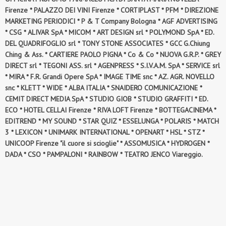
Firenze * PALAZZO DEI VINI Firenze * CORTIPLAST * PFM * DIREZIONE
MARKETING PERIODICI * P & T Company Bologna * AGF ADVERTISING
* CSG * ALIVAR SpA * MICOM * ART DESIGN srl * POLYMOND SpA * ED.
DEL QUADRIFOGLIO srl * TONY STONE ASSOCIATES * GCC G.Chiung
Ching & Ass. * CARTIERE PAOLO PIGNA * Co & Co * NUOVA G.R.P. * GREY
DIRECT srl * TEGONI ASS. srl * AGENPRESS * S.I.V.A.M. SpA * SERVICE srl
* MIRA * F.R. Grandi Opere SpA * IMAGE TIME snc * AZ. AGR. NOVELLO
snc * KLETT * WIDE * ALBA ITALIA * SNAIDERO COMUNICAZIONE *
CEMIT DIRECT MEDIA SpA * STUDIO GIOB * STUDIO GRAFFITI * ED.
ECO * HOTEL CELLAI Firenze * RIVA LOFT Firenze * BOTTEGACINEMA *
EDITREND * MY SOUND * STAR QUIZ * ESSELUNGA * POLARIS * MATCH
3 * LEXICON * UNIMARK INTERNATIONAL * OPENART * HSL * STZ *
UNICOOP Firenze "il cuore si scioglie" * ASSOMUSICA * HYDROGEN *
DADA * CSO * PAMPALONI * RAINBOW * TEATRO JENCO Viareggio.