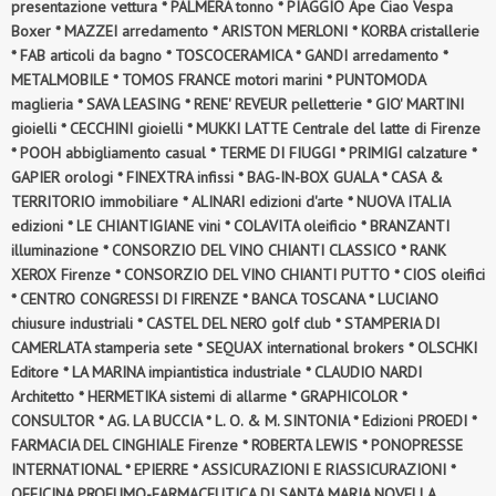
presentazione vettura * PALMERA tonno * PIAGGIO Ape Ciao Vespa
Boxer * MAZZEI arredamento * ARISTON MERLONI * KORBA cristallerie
* FAB articoli da bagno * TOSCOCERAMICA * GANDI arredamento *
METALMOBILE * TOMOS FRANCE motori marini * PUNTOMODA
maglieria * SAVA LEASING * RENE' REVEUR pelletterie * GIO' MARTINI
gioielli * CECCHINI gioielli * MUKKI LATTE Centrale del latte di Firenze
* POOH abbigliamento casual * TERME DI FIUGGI * PRIMIGI calzature *
GAPIER orologi * FINEXTRA infissi * BAG-IN-BOX GUALA * CASA &
TERRITORIO immobiliare * ALINARI edizioni d'arte * NUOVA ITALIA
edizioni * LE CHIANTIGIANE vini * COLAVITA oleificio * BRANZANTI
illuminazione * CONSORZIO DEL VINO CHIANTI CLASSICO * RANK
XEROX Firenze * CONSORZIO DEL VINO CHIANTI PUTTO * CIOS oleifici
* CENTRO CONGRESSI DI FIRENZE * BANCA TOSCANA * LUCIANO
chiusure industriali * CASTEL DEL NERO golf club * STAMPERIA DI
CAMERLATA stamperia sete * SEQUAX international brokers * OLSCHKI
Editore * LA MARINA impiantistica industriale * CLAUDIO NARDI
Architetto * HERMETIKA sistemi di allarme * GRAPHICOLOR *
CONSULTOR * AG. LA BUCCIA * L. O. & M. SINTONIA * Edizioni PROEDI *
FARMACIA DEL CINGHIALE Firenze * ROBERTA LEWIS * PONOPRESSE
INTERNATIONAL * EPIERRE * ASSICURAZIONI E RIASSICURAZIONI *
OFFICINA PROFUMO-FARMACEUTICA DI SANTA MARIA NOVELLA