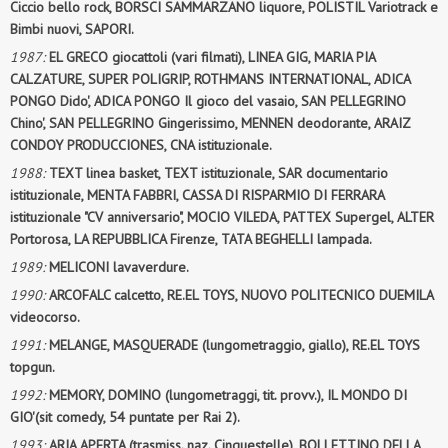
Ciccio bello rock, BORSCI SAMMARZANO liquore, POLISTIL Variotrack e
Bimbi nuovi, SAPORI.
1987:
EL GRECO giocattoli (vari filmati), LINEA GIG, MARIA PIA
CALZATURE, SUPER POLIGRIP, ROTHMANS INTERNATIONAL, ADICA
PONGO Dido', ADICA PONGO Il gioco del vasaio, SAN PELLEGRINO
Chino', SAN PELLEGRINO Gingerissimo, MENNEN deodorante, ARAIZ
CONDOY PRODUCCIONES, CNA istituzionale.
1988:
TEXT linea basket, TEXT istituzionale, SAR documentario
istituzionale, MENTA FABBRI, CASSA DI RISPARMIO DI FERRARA
istituzionale "CV anniversario", MOCIO VILEDA, PATTEX Supergel, ALTER
Portorosa, LA REPUBBLICA Firenze, TATA BEGHELLI lampada.
1989:
MELICONI lavaverdure.
1990:
ARCOFALC calcetto, RE.EL TOYS, NUOVO POLITECNICO DUEMILA
videocorso.
1991:
MELANGE, MASQUERADE (lungometraggio, giallo), RE.EL TOYS
topgun.
1992:
MEMORY, DOMINO (lungometraggi, tit. provv.), IL MONDO DI
GIO'(sit comedy, 54 puntate per Rai 2).
1993:
ARIA APERTA (trasmiss. naz. Cinquestelle), BOLLETTINO DELLA